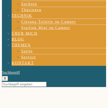
Sachsen
Thüringen
TECHNIK
Clesana Toilette im Camper
Starlink Mini im Camper
ÜBER MICH
BLOG
THEMEN
Satire
Service
KONTAKT
Suchbegriff
X