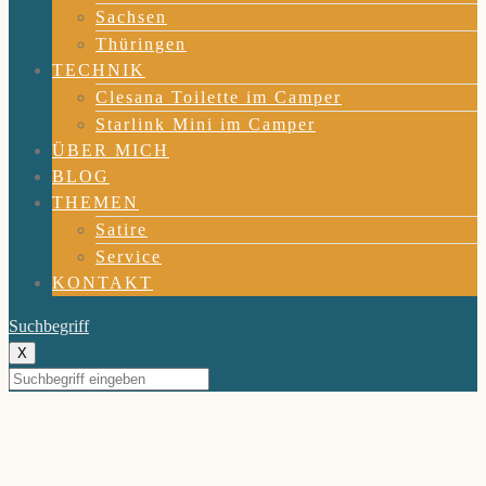
Sachsen
Thüringen
TECHNIK
Clesana Toilette im Camper
Starlink Mini im Camper
ÜBER MICH
BLOG
THEMEN
Satire
Service
KONTAKT
Suchbegriff
X