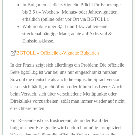
In Bulgarien ist die e-Vignette Pflicht für Fahrzeuge
bis 3,5 t – Wochen-, Monats- oder Jahresvignetten
erhältlich (online oder vor Ort via BGTOLL).
Wohnmobile über 3,5 t und Lkw zahlen eine
streckenabhängige Maut; achte auf Achszahl &
Emissionsklasse.
BGTOLL – Offizielle e-Vignette Bulgarien
In der Praxis zeigt sich allerdings ein Problem: Die offizielle
Seite bgtoll.bg ist war bei uns nur eingeschränkt nutzbar.
Sowohl die deutsche als auch die englische Sprachversion
lassen sich häufig nicht öffnen oder führen ins Leere. Auch
beim Versuch, sich über verschiedene Menüpunkte oder
Direktlinks vorzuarbeiten, stößt man immer wieder auf nicht
erreichbare Seiten.
Für Reisende ist das frustrierend, denn der Kauf der
bulgarischen E-Vignette wird dadurch unnötig kompliziert.
Wer es dennoch über die offizielle Stelle versucht, sollte