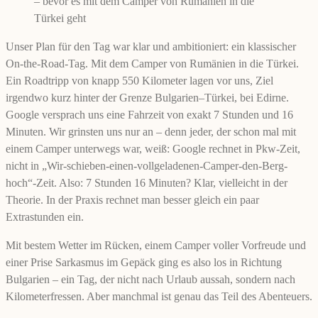
– bevor es mit dem Camper von Rumänien in die
Türkei geht
Unser Plan für den Tag war klar und ambitioniert: ein klassischer
On-the-Road-Tag. Mit dem Camper von Rumänien in die Türkei.
Ein Roadtripp von knapp 550 Kilometer lagen vor uns, Ziel
irgendwo kurz hinter der Grenze Bulgarien–Türkei, bei Edirne.
Google versprach uns eine Fahrzeit von exakt 7 Stunden und 16
Minuten. Wir grinsten uns nur an – denn jeder, der schon mal mit
einem Camper unterwegs war, weiß: Google rechnet in Pkw-Zeit,
nicht in „Wir-schieben-einen-vollgeladenen-Camper-den-Berg-
hoch“-Zeit. Also: 7 Stunden 16 Minuten? Klar, vielleicht in der
Theorie. In der Praxis rechnet man besser gleich ein paar
Extrastunden ein.
Mit bestem Wetter im Rücken, einem Camper voller Vorfreude und
einer Prise Sarkasmus im Gepäck ging es also los in Richtung
Bulgarien – ein Tag, der nicht nach Urlaub aussah, sondern nach
Kilometerfressen. Aber manchmal ist genau das Teil des Abenteuers.