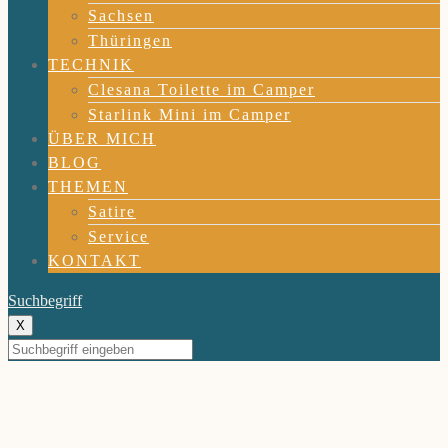
Sachsen
Thüringen
TECHNIK
Clesana Toilette im Camper
Starlink Mini im Camper
ÜBER MICH
BLOG
THEMEN
Satire
Service
KONTAKT
Suchbegriff
X