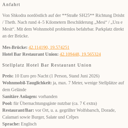
Anfahrt
Von Shkodra nordöstlich auf der **Straße SH25** Richtung Drisht
/ Theth. Nach rund 4–5 Kilometern Beschilderung „Mesi“ / „Ura e
Mesit“. Mit dem Wohnmobil problemlos befahrbar. Parkplatz direkt
an der Brücke.
Mes-Brücke:
42.114190, 19.574251
Hotel Bar Restaurant Union:
42.109448, 19.565324
Stellplatz Hotel Bar Restaurant Union
Preis:
10 Euro pro Nacht (1 Person, Stand Juni 2026)
Wohnmobil-Tauglichkeit:
ja, max. 7 Meter, wenige Stellplätze auf
dem Gelände
Sanitäre Anlagen:
vorhanden
Pool:
für Übernachtungsgäste nutzbar (ca. 7 € extra)
Restaurant/Bar:
vor Ort, u. a. gegrillter Wolfsbarsch, Dorade,
Calamari sowie Burger, Salate und Crêpes
Sprache:
Englisch