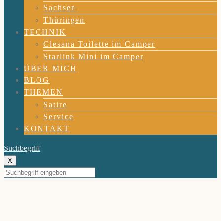
Sachsen
Thüringen
TECHNIK
Clesana Toilette im Camper
Starlink Mini im Camper
ÜBER MICH
BLOG
THEMEN
Satire
Service
KONTAKT
Suchbegriff
X